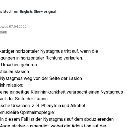
slated from English.
Show original.
iewed 07.04.2022
team
kartiger horizontaler Nystagmus tritt auf, wenn die
gungen in horizontaler Richtung verlaufen.
 Ursachen gehören:
tibularisläsion:
Nystagmus weg von der Seite der Läsion
inhirnläsion:
eine einseitige Kleinhirnkrankheit verursacht einen Nystagmus
auf der Seite der Läsion
ische Ursachen, z. B. Phenytoin und Alkohol
ernukleäre Ophthalmoplegie:
In diesem Fall ist der Nystagmus auf dem abduzierenden
Auge stärker ausgeprägt, wobei die Adduktion auf der