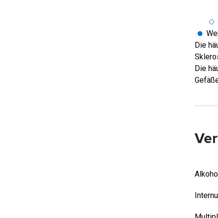
Wer
Die hä
Sklero
Die hä
Gefäße
Ver
Alkoho
Intern
Multip