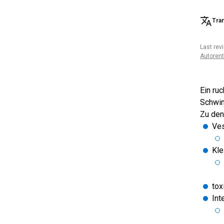
Tran
Last rev
Autoren
Ein ruc
Schwin
Zu den
Ves
Kle
tox
Int