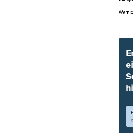
Wernic
E
e
S
h
e