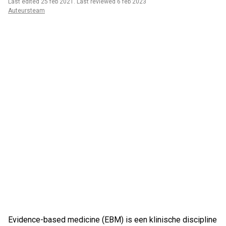
Last edited 25 feb 2021
.
Last reviewed 6 feb 2023
Auteursteam
Evidence-based medicine (EBM) is een klinische discipline