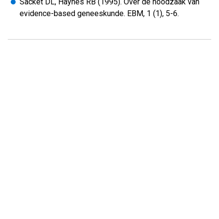
Sacket DL, Haynes RB (1995). Over de noodzaak van
evidence-based geneeskunde. EBM, 1 (1), 5-6.