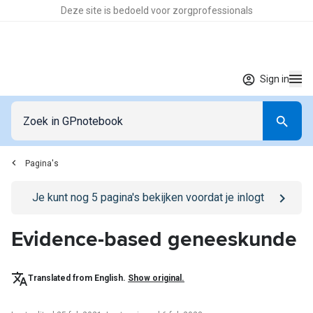
Deze site is bedoeld voor zorgprofessionals
Sign in
Pagina's
Go to
/sign-in
page
Je kunt nog
5
pagina's bekijken voordat je inlogt
Evidence-based geneeskunde
Translated from English.
Show original.