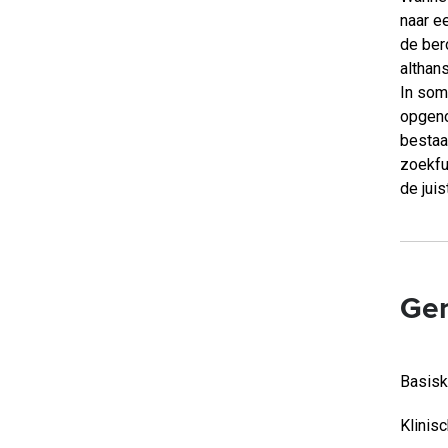
naar e
de ber
althan
In som
opgeno
bestaa
zoekfu
de juis
Ger
Basisk
Klinis