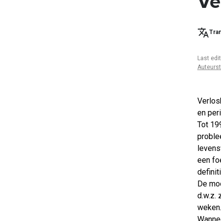
Ve
Tran
Last edi
Auteurs
Verlos
en per
Tot 19
proble
levens
een fo
defini
De mod
d.w.z. 
weken
Wannee