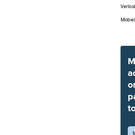
Verlos
Mobiel
M
a
o
p
t