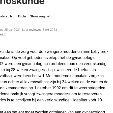
rloskunde
slated from English.
Show original.
ted 25 apr 2021
.
Last reviewed 2 okt 2023
team
kunde is de zorg voor de zwangere moeder en haar baby pre-
inataal. Op veel gebieden overlapt het de gynaecologie.
92 werd een gynaecologisch probleem pas een verloskundig
em bij 28 weken zwangerschap, wanneer de foetus als
vatbaar werd beschouwd. Met moderne neonatale zorg kan
etus echter al levensvatbaar zijn bij 24 weken en de wet en de
ties veranderden op 1 oktober 1992 om dit te weerspiegelen.
erne praktijk vraagt zwangere moeders om te reserveren -
zich in te schrijven bij een verloskundige - idealiter vóór 10
.
r een patiënt moet worden ontslagen van een gynaecoloog