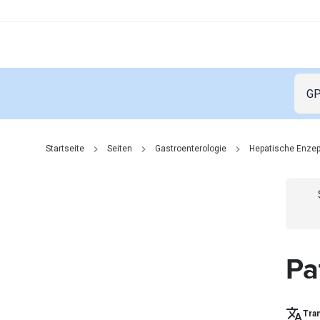
Startseite
Seiten
Gastroenterologie
Hepatische Enzep
Go t
Pa
Tran