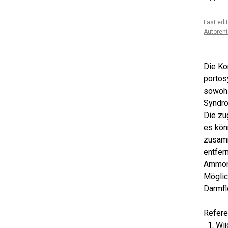
Last edi
Autoren
Die Ko
portos
sowohl
Syndr
Die zu
es kön
zusamm
entfer
Ammoni
Möglic
Darmflo
Refer
Wij