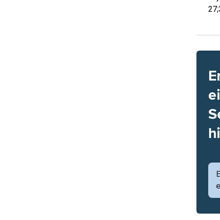
27;
E
e
S
h
e