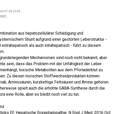
ted 07.08.2024
team
mbination aus hepatozellulärer Schädigung und
ystemischem Shunt aufgrund einer gestörten Leberstruktur -
 extrahepatisch als auch intrahepatisch - führt zu diesem
om.
grundeliegenden Mechanismen sind noch nicht bekannt, aber
nte sein, dass das Problem mit der Unfähigkeit der Leber
enhängt, toxische Metaboliten aus dem Pfortaderblut zu
nen. Zu diesen toxischen Stoffwechselprodukten können
ak, Aminosäuren, kurzkettige Fettsäuren und Amine gehören.
herweise spielt auch die erhöhte GABA-Synthese durch die
ra eine Rolle, aber es bleibt noch viel zu tun.
enz
dicks EF. Hepatische Enzephalopathie. N Engl J Med. 2016 Oct