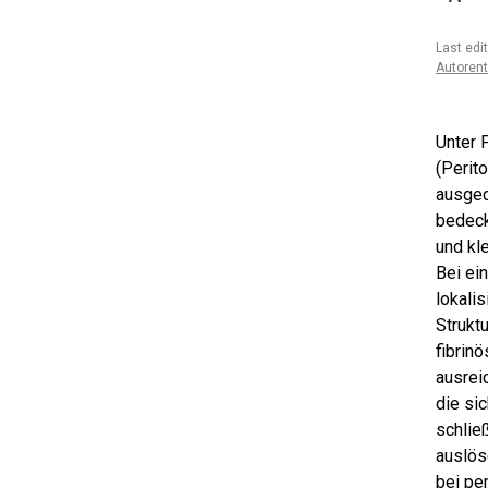
Last edi
Autoren
Unter 
(Perit
ausged
bedeck
und kl
Bei ei
lokali
Strukt
fibrin
ausrei
die sic
schließ
auslös
bei pe