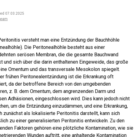
ted 07.03.2025
team
Peritonitis versteht man eine Entzündung der Bauchhöhle
onealhöhle). Die Peritonealhöhle besteht aus einer
ehnten serösen Membran, die die gesamte Bauchwand
t und sich über die darin enthaltenen Eingeweide, das große
eine Omentum und das transversale Mesokolon spiegelt.
ner frühen Peritonealentzündung ist die Erkrankung oft
siert, da der betroffene Bereich von den umgebenden
uren, z. B. dem Omentum, dem angrenzenden Darm und
ösen Adhäsionen, eingeschlossen wird. Dies kann jedoch nicht
chen, um die Entzündung einzudämmen, und eine Erkrankung,
h zunächst als lokalisierte Peritonitis darstellt, kann sich
lich zu einer generalisierten Peritonitis entwickeln. Zu den
enden Faktoren gehören eine plötzliche Kontamination, wie sie
netrierenden Wunden auftritt, eine anhaltende Kontamination