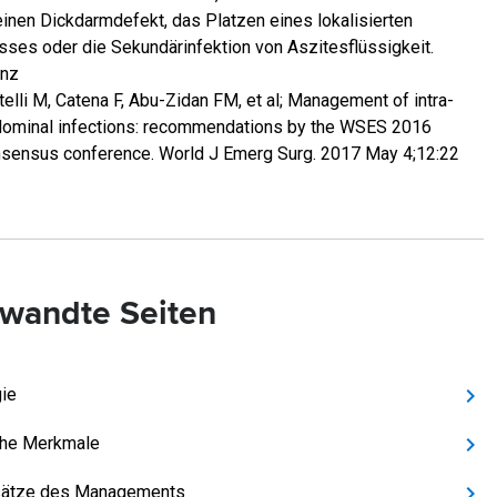
einen Dickdarmdefekt, das Platzen eines lokalisierten
ses oder die Sekundärinfektion von Aszitesflüssigkeit.
enz
telli M, Catena F, Abu-Zidan FM, et al; Management of intra-
ominal infections: recommendations by the WSES 2016
sensus conference. World J Emerg Surg. 2017 May 4;12:22
wandte Seiten
gie
che Merkmale
sätze des Managements