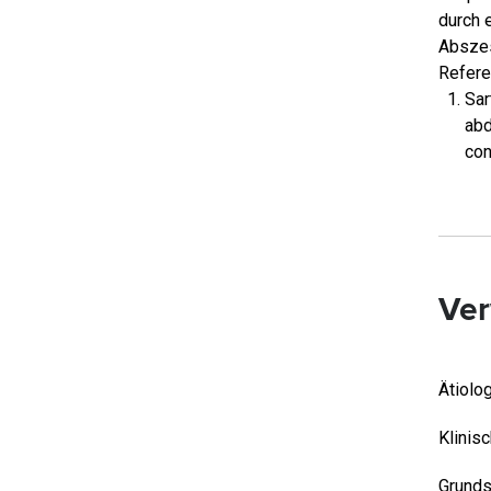
durch 
Abszes
Refer
Sar
abd
con
Ver
Ätiolo
Klinis
Grund