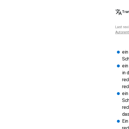
Tran
Last rev
Autoren
ein
Sch
ein
in 
rec
rec
ein
Sch
rec
das
Ein
rec