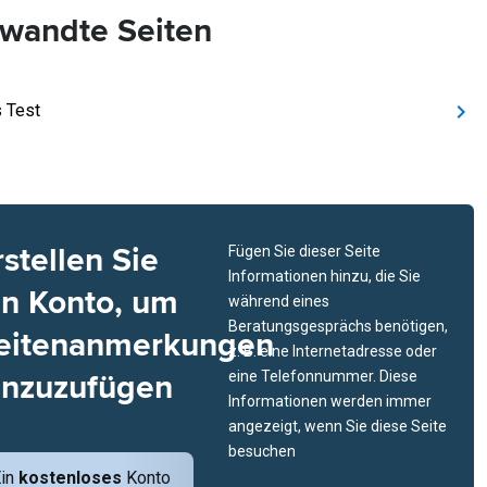
wandte Seiten
s Test
rstellen Sie
Fügen Sie dieser Seite
Informationen hinzu, die Sie
in Konto, um
während eines
Beratungsgesprächs benötigen,
eitenanmerkungen
z. B. eine Internetadresse oder
inzuzufügen
eine Telefonnummer. Diese
Informationen werden immer
angezeigt, wenn Sie diese Seite
besuchen
Ein
kostenloses
Konto