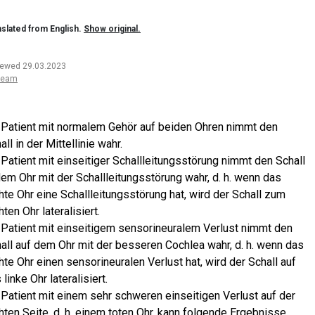
slated from English.
Show original.
iewed 29.03.2023
team
 Patient mit normalem Gehör auf beiden Ohren nimmt den
all in der Mittellinie wahr.
 Patient mit einseitiger Schallleitungsstörung nimmt den Schall
dem Ohr mit der Schallleitungsstörung wahr, d. h. wenn das
hte Ohr eine Schallleitungsstörung hat, wird der Schall zum
hten Ohr lateralisiert.
 Patient mit einseitigem sensorineuralem Verlust nimmt den
all auf dem Ohr mit der besseren Cochlea wahr, d. h. wenn das
hte Ohr einen sensorineuralen Verlust hat, wird der Schall auf
 linke Ohr lateralisiert.
 Patient mit einem sehr schweren einseitigen Verlust auf der
hten Seite, d. h. einem toten Ohr, kann folgende Ergebnisse