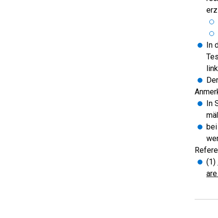
erz
In 
Tes
lin
Der
Anmer
In 
mäß
bei
wer
Refere
(1)
are