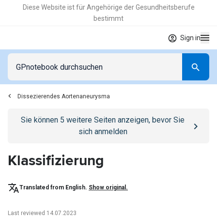
Diese Website ist für Angehörige der Gesundheitsberufe
bestimmt
Sign in
Dissezierendes Aortenaneurysma
Go to
/anmelden
page
Sie können
5
weitere Seiten anzeigen, bevor Sie
sich anmelden
Klassifizierung
Translated from English.
Show original.
Last reviewed 14.07.2023