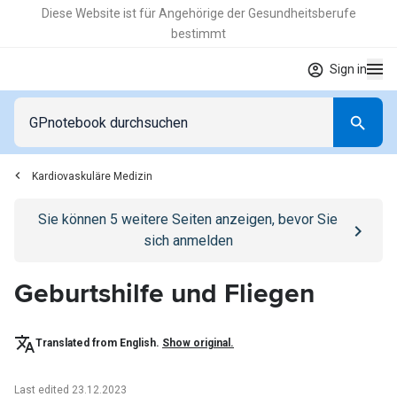
Diese Website ist für Angehörige der Gesundheitsberufe
bestimmt
Sign in
Kardiovaskuläre Medizin
Go to
/anmelden
page
Sie können
5
weitere Seiten anzeigen, bevor Sie
sich anmelden
Geburtshilfe und Fliegen
Translated from English.
Show original.
Last edited 23.12.2023