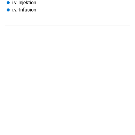
i.v. Injektion
i.v.-Infusion