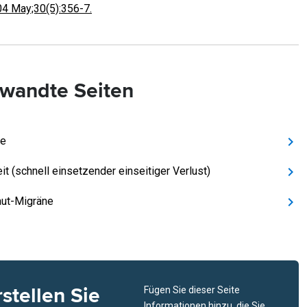
4 May;30(5):356-7.
wandte Seiten
ne
it (schnell einsetzender einseitiger Verlust)
ut-Migräne
rstellen Sie
Fügen Sie dieser Seite
Informationen hinzu, die Sie