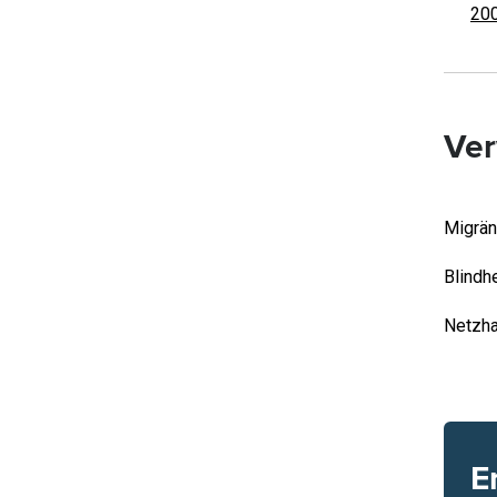
200
Ver
Migrä
Blindhe
Netzha
E