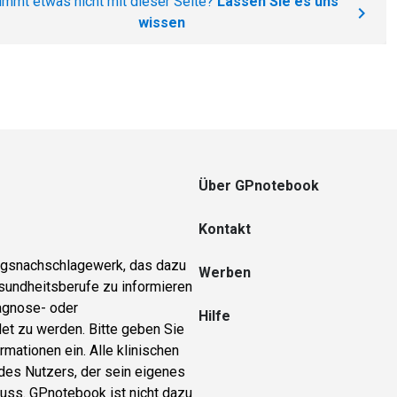
immt etwas nicht mit dieser Seite?
Lassen Sie es uns
wissen
Über GPnotebook
Kontakt
ungsnachschlagewerk, das dazu
Werben
sundheitsberufe zu informieren
iagnose- oder
Hilfe
et zu werden. Bitte geben Sie
rmationen ein. Alle klinischen
 des Nutzers, der sein eigenes
ss. GPnotebook ist nicht dazu