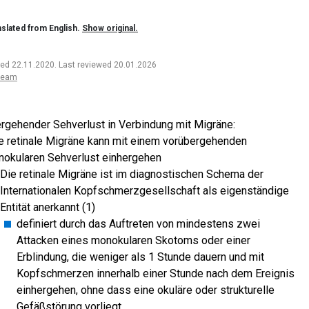
slated from English.
Show original.
ted 22.11.2020
.
Last reviewed 20.01.2026
team
rgehender Sehverlust in Verbindung mit Migräne:
e retinale Migräne kann mit einem vorübergehenden
okularen Sehverlust einhergehen
Die retinale Migräne ist im diagnostischen Schema der
Internationalen Kopfschmerzgesellschaft als eigenständige
Entität anerkannt (1)
definiert durch das Auftreten von mindestens zwei
Attacken eines monokularen Skotoms oder einer
Erblindung, die weniger als 1 Stunde dauern und mit
Kopfschmerzen innerhalb einer Stunde nach dem Ereignis
einhergehen, ohne dass eine okuläre oder strukturelle
Gefäßstörung vorliegt