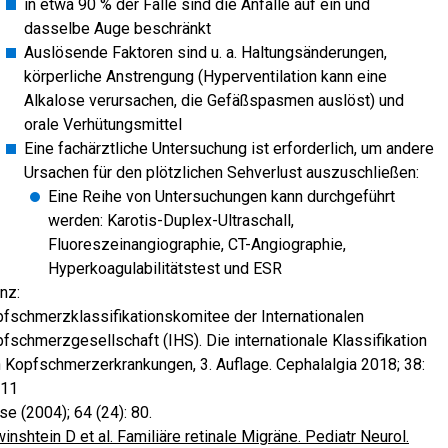
in etwa 90 % der Fälle sind die Anfälle auf ein und
dasselbe Auge beschränkt
Auslösende Faktoren sind u. a. Haltungsänderungen,
körperliche Anstrengung (Hyperventilation kann eine
Alkalose verursachen, die Gefäßspasmen auslöst) und
orale Verhütungsmittel
Eine fachärztliche Untersuchung ist erforderlich, um andere
Ursachen für den plötzlichen Sehverlust auszuschließen:
Eine Reihe von Untersuchungen kann durchgeführt
werden: Karotis-Duplex-Ultraschall,
Fluoreszeinangiographie, CT-Angiographie,
Hyperkoagulabilitätstest und ESR
nz:
fschmerzklassifikationskomitee der Internationalen
fschmerzgesellschaft (IHS). Die internationale Klassifikation
 Kopfschmerzerkrankungen, 3. Auflage. Cephalalgia 2018; 38:
211
se (2004); 64 (24): 80.
inshtein D et al. Familiäre retinale Migräne. Pediatr Neurol.