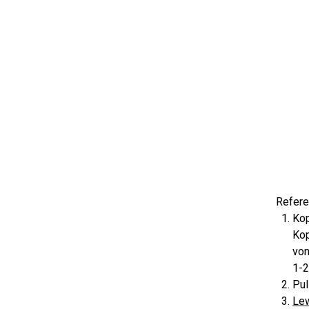
Refere
Kop
Kop
von
1-
Pul
Lew