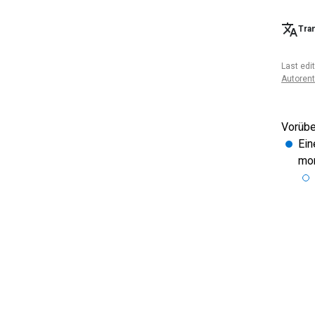
Tran
Last edi
Autoren
Vorübe
Ein
mon