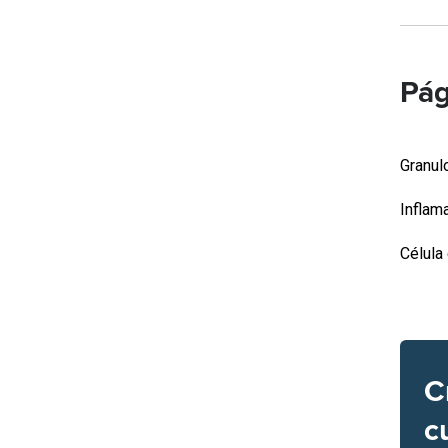
Pág
Granu
Inflam
Célula
C
c