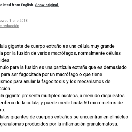
slated from English.
Show original.
iewed 1 ene 2018
e redacción
lula gigante de cuerpo extraño es una célula muy grande
a por la fusión de varios macrófagos, normalmente células
oides.
ímulo para la fusión es una partícula extraña que es demasiado
 para ser fagocitada por un macrófago o que tiene
smos para anular la fagocitosis y los mecanismos de
cción.
ula gigante presenta múltiples núcleos, a menudo dispuestos
periferia de la célula, y puede medir hasta 60 micrómetros de
ro.
lulas gigantes de cuerpos extraños se encuentran en el núcleo
 granulomas producidos por la inflamación granulomatosa.