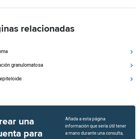
inas relacionadas
loma
ación granulomatosa
 epiteloide
rear una
Añada a esta página
información que sería útil tener
uenta para
a mano durante una consulta,