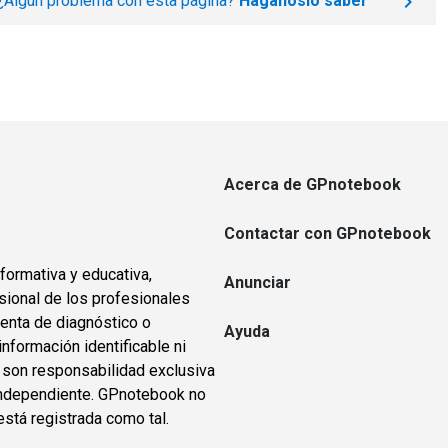
¿Algún problema con esta página?
Háganoslo saber
Acerca de GPnotebook
Contactar con GPnotebook
formativa y educativa,
Anunciar
sional de los profesionales
ienta de diagnóstico o
Ayuda
información identificable ni
s son responsabilidad exclusiva
o independiente. GPnotebook no
está registrada como tal.