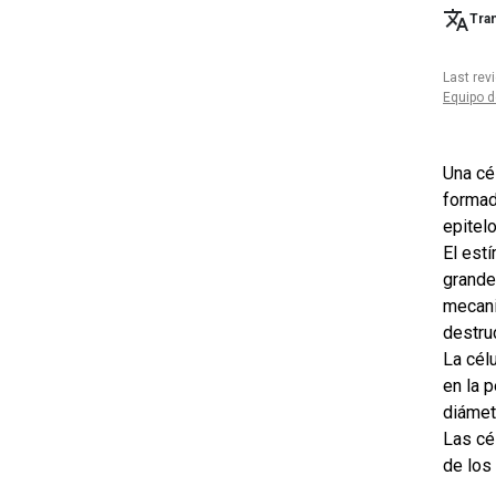
Tran
Last rev
Equipo d
Una cé
formad
epitel
El est
grande
mecani
destru
La cél
en la 
diámet
Las cé
de los