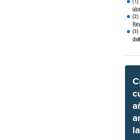
(1)
úlc
(2)
Rev
(3)
dia
C
c
a
a
l