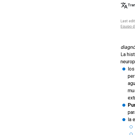
Tran
Last edi
Equipo d
diagnó
La hist
neurop
los
per
agu
mus
ext
Pu
par
la 