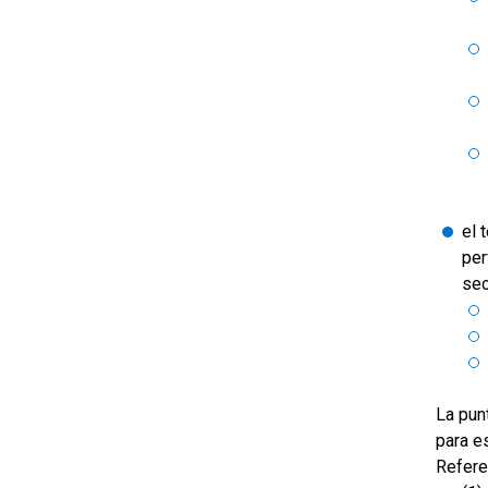
el 
per
sec
La pun
para es
Refere