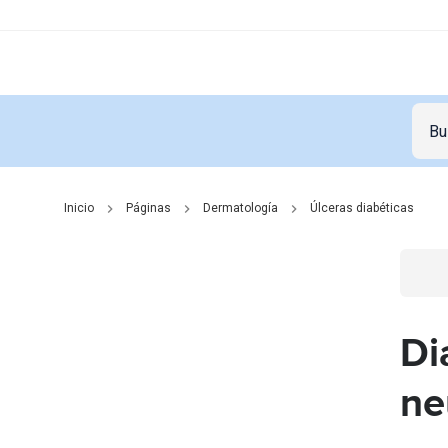
Inicio
Páginas
Dermatología
Úlceras diabéticas
Go t
Di
ne