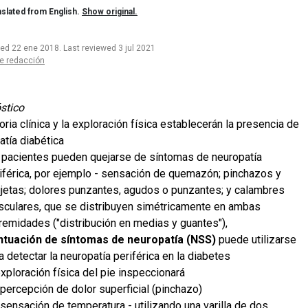
slated from English.
Show original.
ted 22 ene 2018
.
Last reviewed 3 jul 2021
e redacción
stico
oria clínica y la exploración física establecerán la presencia de
atía diabética
 pacientes pueden quejarse de síntomas de neuropatía
iférica, por ejemplo - sensación de quemazón; pinchazos y
jetas; dolores punzantes, agudos o punzantes; y calambres
culares, que se distribuyen simétricamente en ambas
remidades ("distribución en medias y guantes"),
ntuación de síntomas de neuropatía (NSS)
puede utilizarse
a detectar la neuropatía periférica en la diabetes
exploración física del pie inspeccionará
percepción de dolor superficial (pinchazo)
sensación de temperatura - utilizando una varilla de dos