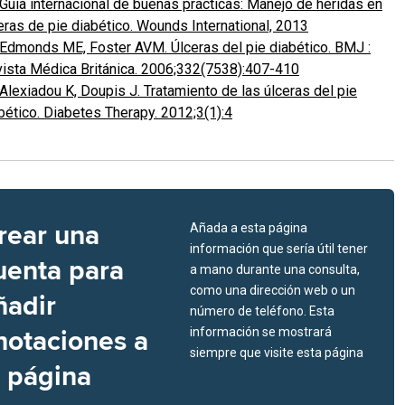
Guía internacional de buenas prácticas: Manejo de heridas en
eras de pie diabético. Wounds International, 2013
Edmonds ME, Foster AVM. Úlceras del pie diabético. BMJ :
ista Médica Británica. 2006;332(7538):407-410
Alexiadou K, Doupis J. Tratamiento de las úlceras del pie
bético. Diabetes Therapy. 2012;3(1):4
rear una
Añada a esta página
información que sería útil tener
uenta para
a mano durante una consulta,
como una dirección web o un
ñadir
número de teléfono. Esta
notaciones a
información se mostrará
siempre que visite esta página
a página