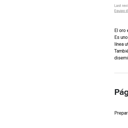
Last rev
Equipo d
El oro
Es uno
línea u
Tambié
disemi
Pág
Prepar