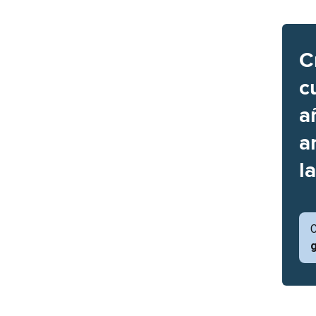
C
c
a
a
l
C
g