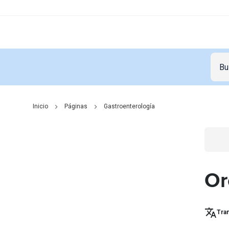
Inicio
Páginas
Gastroenterología
Go t
Or
Tran