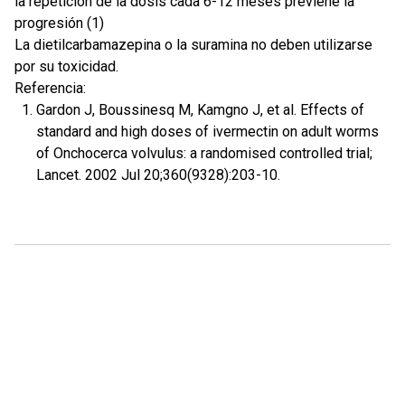
la repetición de la dosis cada 6-12 meses previene la
progresión (1)
La dietilcarbamazepina o la suramina no deben utilizarse
por su toxicidad.
Referencia:
Gardon J, Boussinesq M, Kamgno J, et al. Effects of
standard and high doses of ivermectin on adult worms
of Onchocerca volvulus: a randomised controlled trial;
Lancet. 2002 Jul 20;360(9328):203-10.