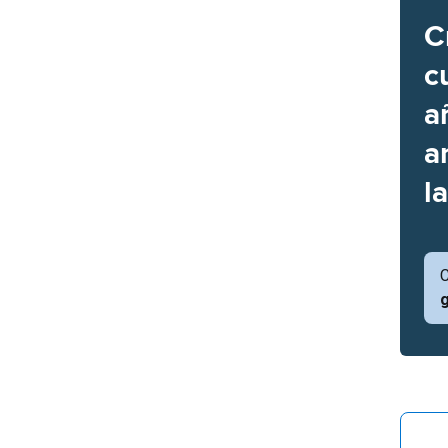
C
c
a
a
l
C
g