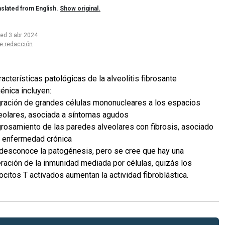
slated from English.
Show original.
ted 3 abr 2024
e redacción
acterísticas patológicas de la alveolitis fibrosante
énica incluyen:
ración de grandes células mononucleares a los espacios
eolares, asociada a síntomas agudos
rosamiento de las paredes alveolares con fibrosis, asociado
a enfermedad crónica
desconoce la patogénesis, pero se cree que hay una
eración de la inmunidad mediada por células, quizás los
focitos T activados aumentan la actividad fibroblástica.