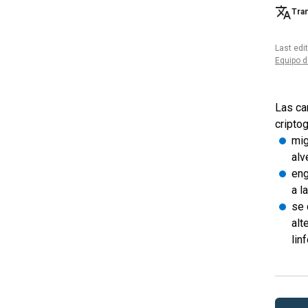
Tran
Last edi
Equipo d
Las car
criptog
mig
alv
eng
a l
se 
alt
lin