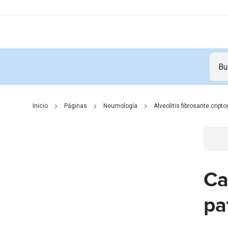
Inicio
Páginas
Neumología
Alveolitis fibrosante cript
Go t
Ca
pa