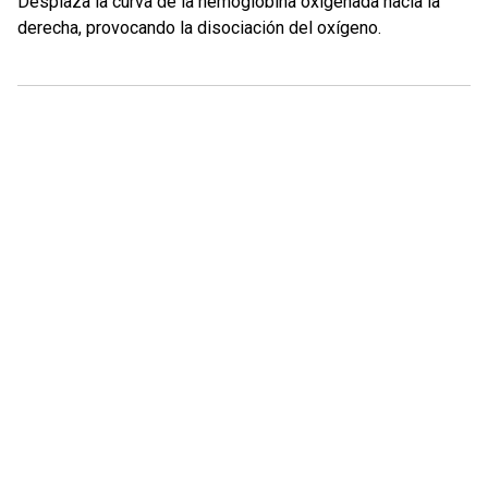
Desplaza la curva de la hemoglobina oxigenada hacia la
derecha, provocando la disociación del oxígeno.