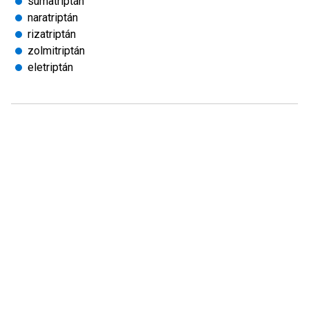
sumatriptán
naratriptán
rizatriptán
zolmitriptán
eletriptán