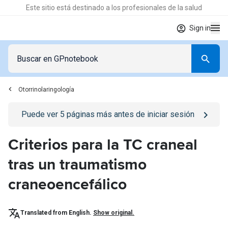
Este sitio está destinado a los profesionales de la salud
Sign in
Otorrinolaringología
Go to
/iniciar-sesion
page
Puede ver
5
páginas más antes de iniciar sesión
Criterios para la TC craneal
tras un traumatismo
craneoencefálico
Translated from English.
Show original.