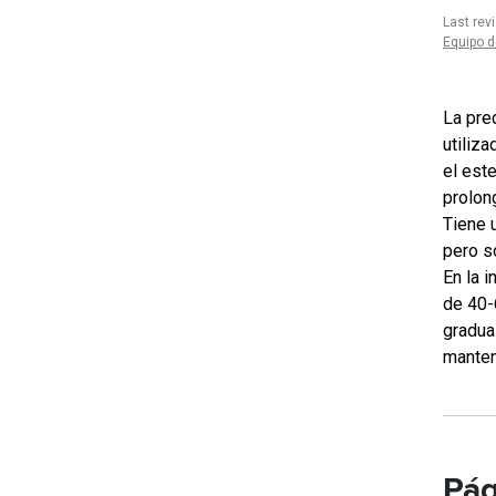
Last rev
Equipo d
La pre
utiliz
el este
prolon
Tiene u
pero s
En la i
de 40-
gradua
manten
Pág