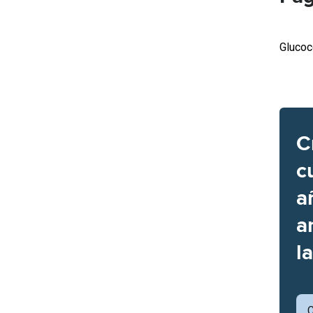
Glucoc
C
c
a
a
l
C