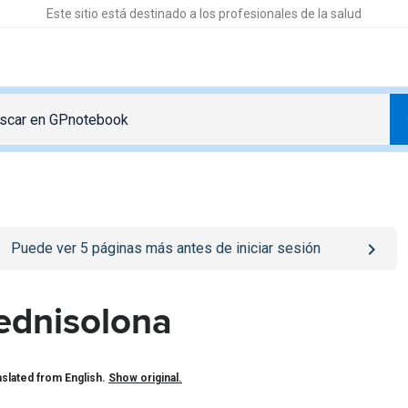
Este sitio está destinado a los profesionales de la salud
o
/iniciar-sesion
page
Puede ver
5
páginas más antes de iniciar sesión
ednisolona
slated from English.
Show original.