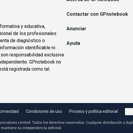
Contactar con GPnotebook
formativa y educativa,
Anunciar
sional de los profesionales
ienta de diagnóstico o
Ayuda
información identificable ni
s son responsabilidad exclusiva
o independiente. GPnotebook no
está registrada como tal.
 privacidad
Condiciones de uso
Proceso y política editorial
Cook
nications Limited. Todos los derechos reservados. Cualquier distribución o dupl
ro mantiene su independencia editorial.