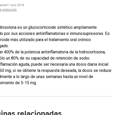
iewed 1 ene 2018
e redacción
dnisolona es un glucocorticoide sintético ampliamente
ado por sus acciones antiinflamatorias e inmunosupresoras. Es
roide más utilizado para el tratamiento oral crónico
gado.
n 400% de la potencia antiinflamatoria de la hidrocortisona,
ólo un 80% de su capacidad de retención de sodio.
nflamación aguda, puede ser necesaria una dosis diaria inicial
60 mg; si se obtiene la respuesta deseada, la dosis se reduce
lmente a lo largo de unas semanas hasta un nivel de
imiento de 5-15 mg.
inas relacionadas