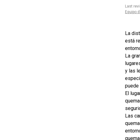
Last rev
Equipo d
La dis
está r
entorn
La gra
lugare
y las 
especi
puede 
El lug
quemad
segurid
Las ca
quemad
entorn
quemad