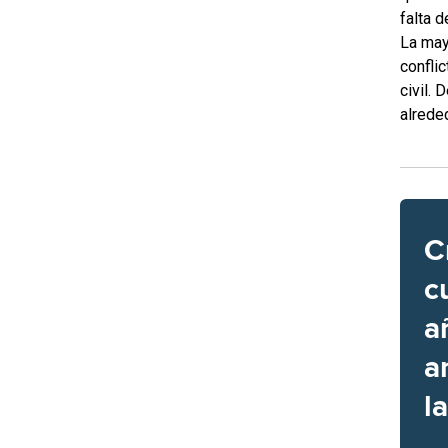
falta 
La may
confli
civil.
alrede
C
c
a
a
l