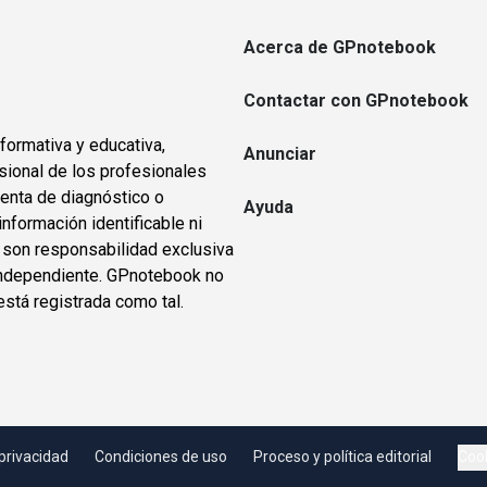
Acerca de GPnotebook
Contactar con GPnotebook
formativa y educativa,
Anunciar
sional de los profesionales
ienta de diagnóstico o
Ayuda
información identificable ni
s son responsabilidad exclusiva
o independiente. GPnotebook no
está registrada como tal.
 privacidad
Condiciones de uso
Proceso y política editorial
Cook