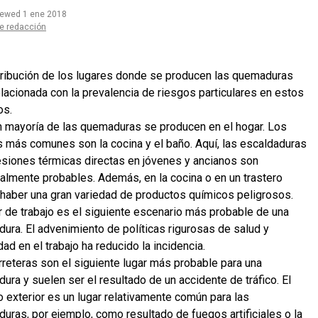
iewed 1 ene 2018
e redacción
tribución de los lugares donde se producen las quemaduras
elacionada con la prevalencia de riesgos particulares en estos
os.
n mayoría de las quemaduras se producen en el hogar. Los
s más comunes son la cocina y el baño. Aquí, las escaldaduras
lesiones térmicas directas en jóvenes y ancianos son
almente probables. Además, en la cocina o en un trastero
haber una gran variedad de productos químicos peligrosos.
ar de trabajo es el siguiente escenario más probable de una
ura. El advenimiento de políticas rigurosas de salud y
ad en el trabajo ha reducido la incidencia.
rreteras son el siguiente lugar más probable para una
ura y suelen ser el resultado de un accidente de tráfico. El
o exterior es un lugar relativamente común para las
uras, por ejemplo, como resultado de fuegos artificiales o la