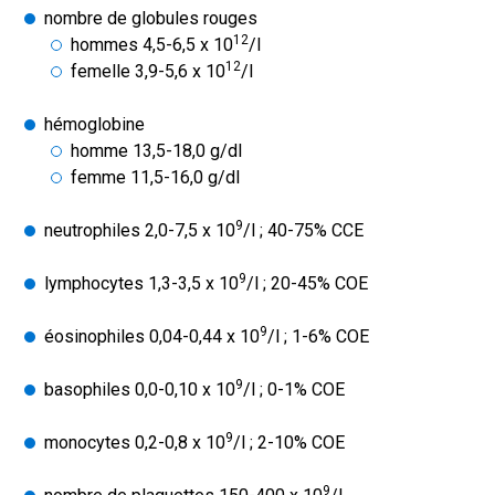
nombre de globules rouges
12
hommes 4,5-6,5 x 10
/l
12
femelle 3,9-5,6 x 10
/l
hémoglobine
homme 13,5-18,0 g/dl
femme 11,5-16,0 g/dl
9
neutrophiles 2,0-7,5 x 10
/l ; 40-75% CCE
9
lymphocytes 1,3-3,5 x 10
/l ; 20-45% COE
9
éosinophiles 0,04-0,44 x 10
/l ; 1-6% COE
9
basophiles 0,0-0,10 x 10
/l ; 0-1% COE
9
monocytes 0,2-0,8 x 10
/l ; 2-10% COE
9