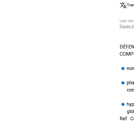
Tran
Last rev
Équipe d
DÉFEN
COMPL
non
pha
com
hyp
glo
Ref : C