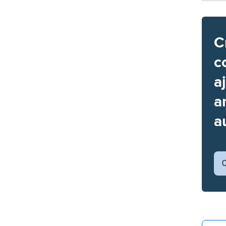
C
c
a
a
a
C