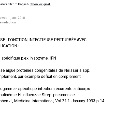
slated from English.
Show original.
iewed 1 janv. 2018
e rédaction
SE : FONCTION INFECTIEUSE PERTURBÉE AVEC :
ICATION :
 spécifique p.ex. lysozyme, IFN
se aiguë protéines congénitales de Neisseria spp.
plément, par exemple déficit en complément
ogamma- spécifique infection récurrente anticorps
bulinémie H. influenzae Strep. pneumoniae
ohen J., Medicine International, Vol 21:1, January 1993 p 14.