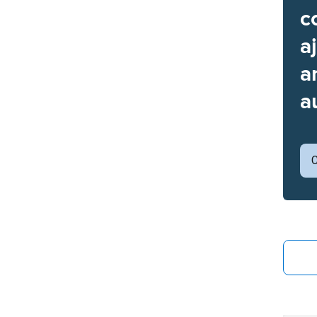
c
a
a
a
C