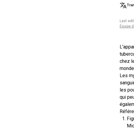
Tran
Last edi
Équipe d
L'appa
tuberc
chez l
monde
Les myc
sanguin
les po
qui pe
égalem
Référ
Fig
Mic