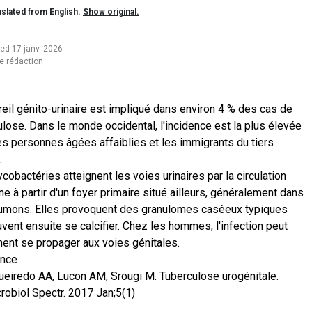
slated from English.
Show original.
ted 17 janv. 2026
e rédaction
reil génito-urinaire est impliqué dans environ 4 % des cas de
ulose. Dans le monde occidental, l'incidence est la plus élevée
es personnes âgées affaiblies et les immigrants du tiers
.
obactéries atteignent les voies urinaires par la circulation
e à partir d'un foyer primaire situé ailleurs, généralement dans
umons. Elles provoquent des granulomes caséeux typiques
uvent ensuite se calcifier. Chez les hommes, l'infection peut
ent se propager aux voies génitales.
ence
ueiredo AA, Lucon AM, Srougi M. Tuberculose urogénitale.
robiol Spectr. 2017 Jan;5(1)