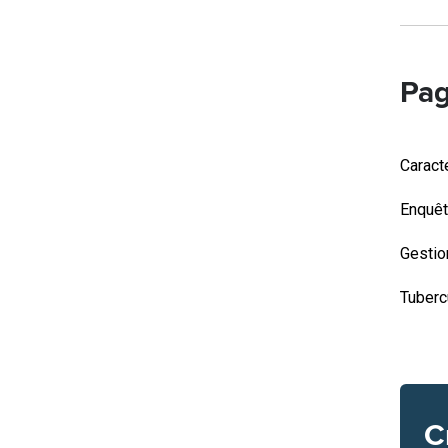
Pag
Caract
Enquê
Gestio
Tuberc
C