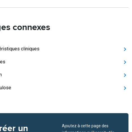
es connexes
éristiques cliniques
tes
n
ulose
réer un
Ajoutez à cette page des