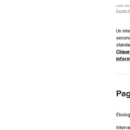
Last rev
Équipe d
Un inte
second
standa
Clique
inform
Pag
Étiolo
Interv