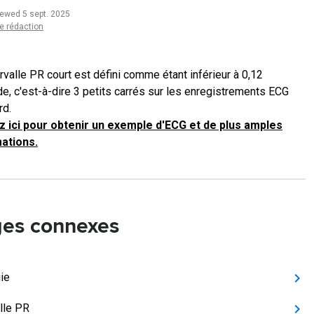
iewed 5 sept. 2025
e rédaction
rvalle PR court est défini comme étant inférieur à 0,12
e, c'est-à-dire 3 petits carrés sur les enregistrements ECG
rd.
z ici pour obtenir un exemple d'ECG et de plus amples
ations.
es connexes
gie
alle PR