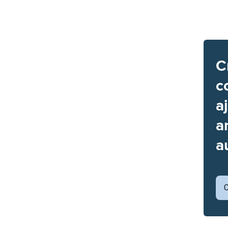
C
c
a
a
a
C