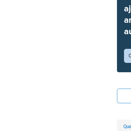
a
a
a
C
Que