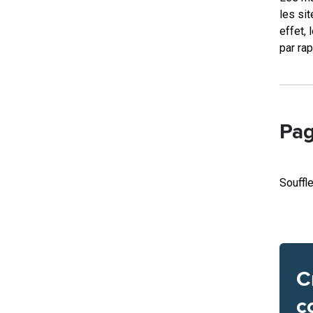
les si
effet,
par rap
Pag
Souffl
C
c