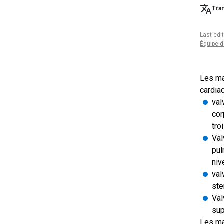
Tran
Last edi
Équipe d
Les ma
cardia
val
cor
tro
Val
pul
niv
val
ste
Val
sup
Les ma