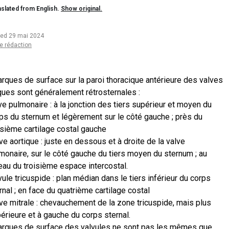
slated from English.
Show original.
ted 29 mai 2024
e rédaction
rques de surface sur la paroi thoracique antérieure des valves
ques sont généralement rétrosternales :
ve pulmonaire : à la jonction des tiers supérieur et moyen du
ps du sternum et légèrement sur le côté gauche ; près du
isième cartilage costal gauche
ve aortique : juste en dessous et à droite de la valve
monaire, sur le côté gauche du tiers moyen du sternum ; au
eau du troisième espace intercostal.
vule tricuspide : plan médian dans le tiers inférieur du corps
rnal ; en face du quatrième cartilage costal
ve mitrale : chevauchement de la zone tricuspide, mais plus
érieure et à gauche du corps sternal.
rques de surface des valvules ne sont pas les mêmes que