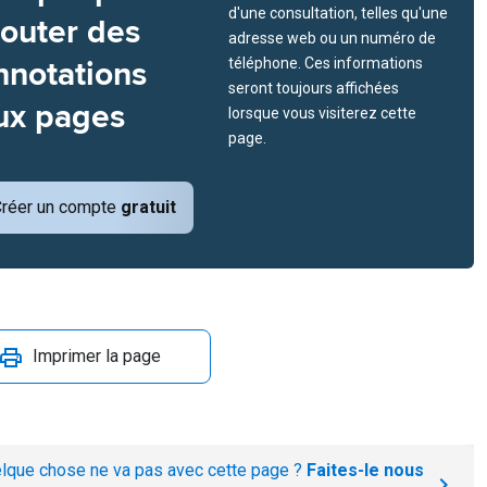
d'une consultation, telles qu'une
jouter des
adresse web ou un numéro de
nnotations
téléphone. Ces informations
seront toujours affichées
ux pages
lorsque vous visiterez cette
page.
réer un compte
gratuit
Imprimer la page
lque chose ne va pas avec cette page ?
Faites-le nous