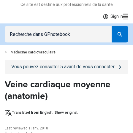
Ce site est destiné aux professionnels de la santé
Sign in
Médecine cardiovasculaire
Go to
/se-connecter
page
Vous pouvez consulter
5
avant de vous connecter
Veine cardiaque moyenne
(anatomie)
Translated from English.
Show original.
Last reviewed 1 janv. 2018