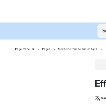
Page d'accueil
Pages
Médecine fondée sur les faits
Go t
Ef
Tran