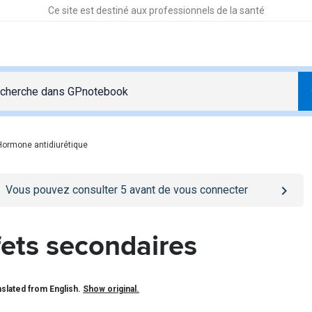
Ce site est destiné aux professionnels de la santé
Hormone antidiurétique
o
/se-connecter
page
Vous pouvez consulter
5
avant de vous connecter
fets secondaires
slated from English.
Show original.