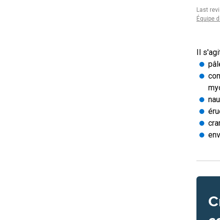
Last rev
Équipe d
Il s'a
pâl
con
myo
na
éru
cr
env
C