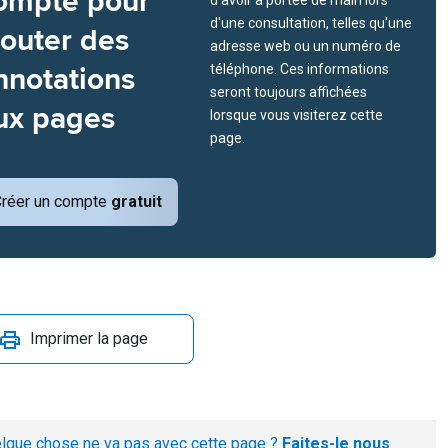
ompte pour
d'avoir à portée de main lors
d'une consultation, telles qu'une
jouter des
adresse web ou un numéro de
nnotations
téléphone. Ces informations
seront toujours affichées
ux pages
lorsque vous visiterez cette
page.
réer un compte
gratuit
Imprimer la page
lque chose ne va pas avec cette page ?
Faites-le nous