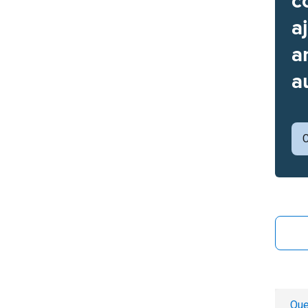
c
a
a
a
C
Que