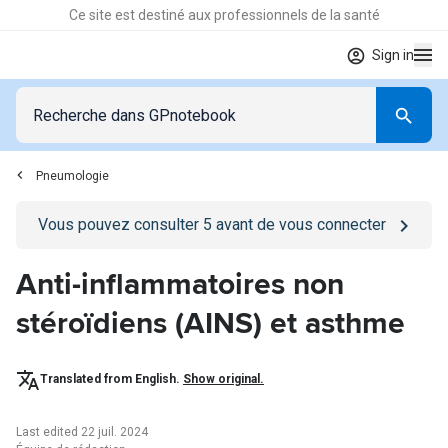
Ce site est destiné aux professionnels de la santé
Sign in
Pneumologie
Go to
/se-connecter
page
Vous pouvez consulter
5
avant de vous connecter
Anti-inflammatoires non
stéroïdiens (AINS) et asthme
Translated from English.
Show original.
Last edited 22 juil. 2024