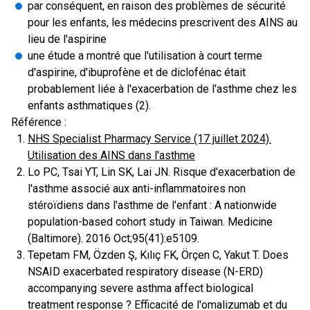
par conséquent, en raison des problèmes de sécurité
pour les enfants, les médecins prescrivent des AINS au
lieu de l'aspirine
une étude a montré que l'utilisation à court terme
d'aspirine, d'ibuprofène et de diclofénac était
probablement liée à l'exacerbation de l'asthme chez les
enfants asthmatiques (2).
Référence :
NHS Specialist Pharmacy Service (17 juillet 2024).
Utilisation des AINS dans l'asthme
Lo PC, Tsai YT, Lin SK, Lai JN. Risque d'exacerbation de
l'asthme associé aux anti-inflammatoires non
stéroïdiens dans l'asthme de l'enfant : A nationwide
population-based cohort study in Taiwan. Medicine
(Baltimore). 2016 Oct;95(41):e5109.
Tepetam FM, Özden Ş, Kılıç FK, Örçen C, Yakut T. Does
NSAID exacerbated respiratory disease (N-ERD)
accompanying severe asthma affect biological
treatment response ? Efficacité de l'omalizumab et du