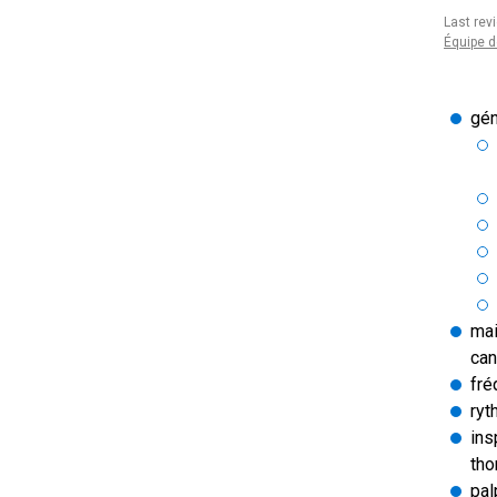
Last rev
Équipe d
gén
mai
can
fré
ryt
ins
tho
pal