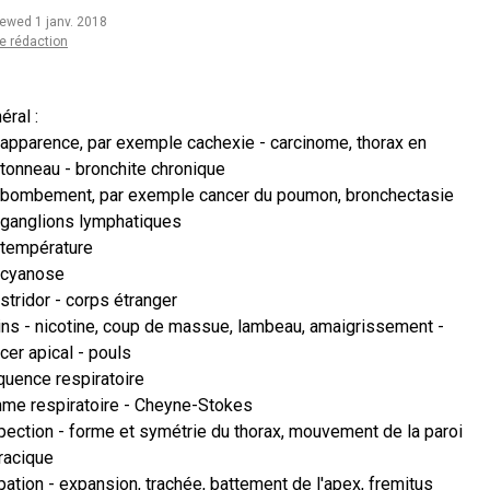
iewed 1 janv. 2018
e rédaction
éral :
apparence, par exemple cachexie - carcinome, thorax en
tonneau - bronchite chronique
bombement, par exemple cancer du poumon, bronchectasie
ganglions lymphatiques
température
cyanose
stridor - corps étranger
ns - nicotine, coup de massue, lambeau, amaigrissement -
cer apical - pouls
quence respiratoire
hme respiratoire - Cheyne-Stokes
pection - forme et symétrie du thorax, mouvement de la paroi
racique
pation - expansion, trachée, battement de l'apex, fremitus