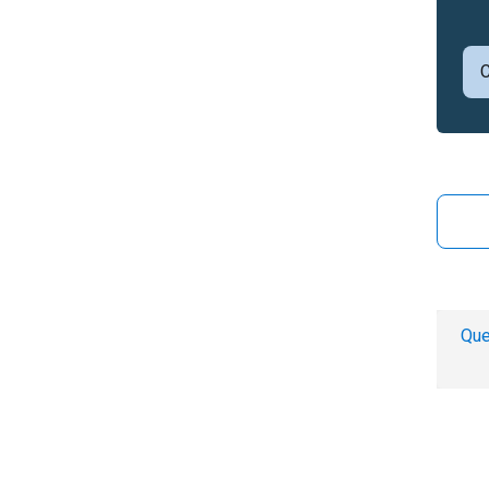
C
Que