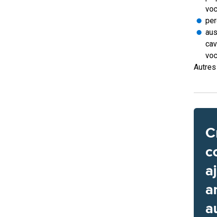
voc
per
aus
cav
voc
Autres 
C
c
a
a
a