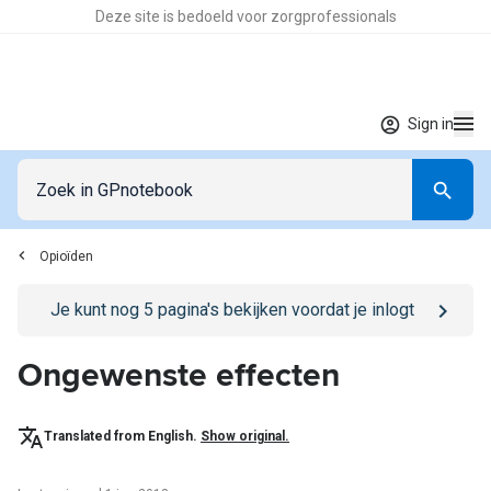
Deze site is bedoeld voor zorgprofessionals
Sign in
Opioïden
Go to
/sign-in
page
Je kunt nog
5
pagina's bekijken voordat je inlogt
Ongewenste effecten
Translated from English.
Show original.