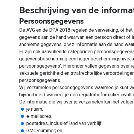
Beschrijving van de informa
Persoonsgegevens
De AVG en de DPA 2018 regelen de verwerking, of het g
gegevens aan de hand waarvan een persoon direct of in
anonieme gegevens, d.w.z. informatie aan de hand waarv
Er zijn ook aanvullende categorieën persoonsgegeven
gegevensbescherming een hoger beschermingsniveau b
persoonsgegevens’. Hieronder vallen gegevens over i
seksuele gerichtheid en strafrechtelijke veroordelinge
persoonsgegevens.
Wij verzamelen persoonsgegevens waarmee je kunt word
bijvoorbeeld wanneer je een registratieformulier invul
De informatie die wij over je verzamelen kan het volge
je naam;
e-mailadres;
postadres, inclusief land van verblijf;
GMC-nummer; en