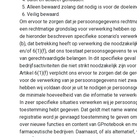
Alleen bewaard zolang dat nodig is voor de doelei
Veilig bewaard.
Om ervoor te zorgen dat je persoonsgegevens rechtmat
een rechtmatige grondslag voor verwerking hebben op g
de hieronder beschreven specifieke scenario’s verwerk
(b), dat betrekking heeft op verwerking die noodzakeli
en/of 6(1)(f), dat ons toestaat persoonsgegevens te v
van gerechtvaardigde belangen. In dit specifieke geva
bedrijfsactiviteiten die niet strikt noodzakelijk zijn vo
Artikel 6(1)(f) verplicht ons ervoor te zorgen dat de 
voor de verwerking van je persoonsgegevens niet zwaa
hebben wij voldaan door je uit te nodigen je persoonsge
de minimale hoeveelheid van die informatie te verwerke
In zeer specifieke situaties verwerken wij je persoons
toestemming hebt gegeven. Dat geldt met name wanneer 
registratie word je gevraagd toestemming te geven om
over nieuwe functies en content van GPnotebook en mo
farmaceutische bedrijven. Daarnaast, of als alternati