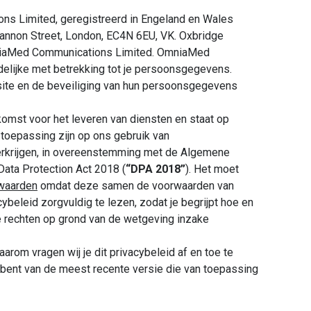
ns Limited, geregistreerd in Engeland en Wales
annon Street, London, EC4N 6EU, VK. Oxbridge
mniaMed Communications Limited. OmniaMed
elijke met betrekking tot je persoonsgegevens.
site en de beveiliging van hun persoonsgegevens
komst voor het leveren van diensten en staat op
 toepassing zijn op ons gebruik van
verkrijgen, in overeenstemming met de Algemene
Data Protection Act 2018 (
“DPA 2018”
). Het moet
waarden
omdat deze samen de voorwaarden van
cybeleid zorgvuldig te lezen, zodat je begrijpt hoe en
 rechten op grond van de wetgeving inzake
Daarom vragen wij je dit privacybeleid af en toe te
e bent van de meest recente versie die van toepassing