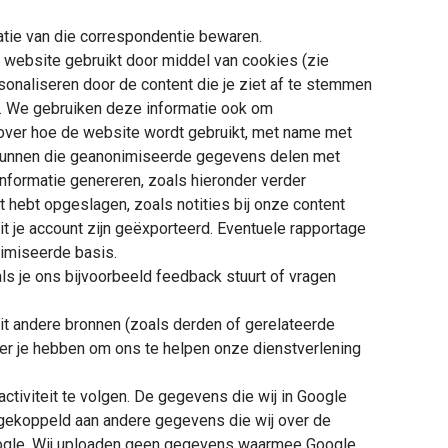
atie van die correspondentie bewaren.
e website gebruikt door middel van cookies (zie
rsonaliseren door de content die je ziet af te stemmen
n. We gebruiken deze informatie ook om
over hoe de website wordt gebruikt, met name met
e kunnen die geanonimiseerde gegevens delen met
nformatie genereren, zoals hieronder verder
t hebt opgeslagen, zoals notities bij onze content
 je account zijn geëxporteerd. Eventuele rapportage
nimiseerde basis.
als je ons bijvoorbeeld feedback stuurt of vragen
uit andere bronnen (zoals derden of gerelateerde
over je hebben om ons te helpen onze dienstverlening
ctiviteit te volgen. De gegevens die wij in Google
gekoppeld aan andere gegevens die wij over de
oogle. Wij uploaden geen gegevens waarmee Google