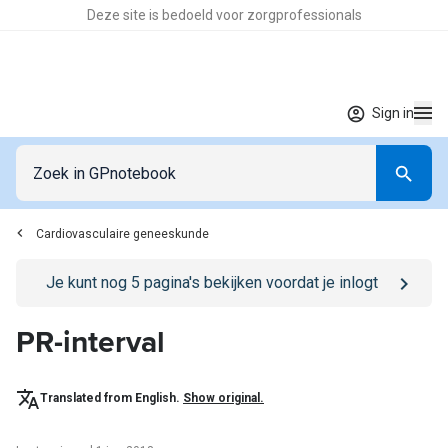
Deze site is bedoeld voor zorgprofessionals
Sign in
Cardiovasculaire geneeskunde
Go to
/sign-in
page
Je kunt nog
5
pagina's bekijken voordat je inlogt
PR-interval
Translated from English.
Show original.