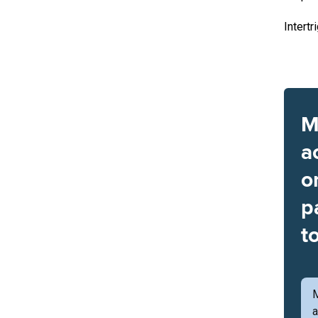
Intertr
M
a
o
p
t
a