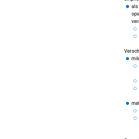
als
ope
ver
Versch
mil
mat