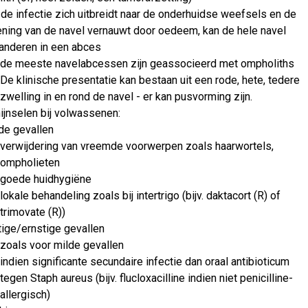
 de infectie zich uitbreidt naar de onderhuidse weefsels en de
ning van de navel vernauwt door oedeem, kan de hele navel
anderen in een abces
de meeste navelabcessen zijn geassocieerd met ompholiths
De klinische presentatie kan bestaan uit een rode, hete, tedere
zwelling in en rond de navel - er kan pusvorming zijn.
ijnselen bij volwassenen:
de gevallen
verwijdering van vreemde voorwerpen zoals haarwortels,
ompholieten
goede huidhygiëne
lokale behandeling zoals bij intertrigo (bijv. daktacort (R) of
trimovate (R))
ige/ernstige gevallen
zoals voor milde gevallen
indien significante secundaire infectie dan oraal antibioticum
tegen Staph aureus (bijv. flucloxacilline indien niet penicilline-
allergisch)