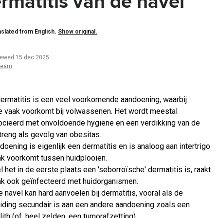
rmatitis van de navel
slated from English.
Show original.
iewed 15 dec 2025
team
ermatitis is een veel voorkomende aandoening, waarbij
ie vaak voorkomt bij volwassenen. Het wordt meestal
cieerd met onvoldoende hygiëne en een verdikking van de
treng als gevolg van obesitas.
oening is eigenlijk een dermatitis en is analoog aan intertrigo
ak voorkomt tussen huidplooien.
 het in de eerste plaats een 'seborroïsche' dermatitis is, raakt
ak ook geïnfecteerd met huidorganismen.
 navel kan hard aanvoelen bij dermatitis, vooral als de
iding secundair is aan een andere aandoening zoals een
ith (of, heel zelden, een tumorafzetting)