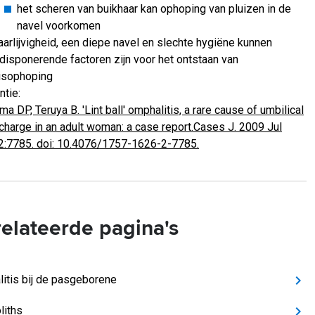
het scheren van buikhaar kan ophoping van pluizen in de
navel voorkomen
arlijvigheid, een diepe navel en slechte hygiëne kunnen
disponerende factoren zijn voor het ontstaan van
isophoping
ntie:
ma DP, Teruya B. 'Lint ball' omphalitis, a rare cause of umbilical
charge in an adult woman: a case report.Cases J. 2009 Jul
2:7785. doi: 10.4076/1757-1626-2-7785.
elateerde pagina's
itis bij de pasgeborene
iths