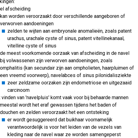
ingen:
el afscheiding
kan worden veroorzaakt door verschillende aangeboren of
verworven aandoeningen
zelden te wijten aan embryonale anomalieën, zoals patent
urachus, urachale cyste of sinus, patent vitellinekanaal,
vitelline cyste of sinus
de meest voorkomende oorzaak van afscheiding in de navel
bij volwassenen zijn verworven aandoeningen, zoals
omphalitis (kan secundair zijn aan ompholieten, haarpluimen of
een vreemd voorwerp), navelabces of sinus pilonidalisziekte
zeer zeldzame oorzaken zijn endometriose en uitgezaaid
carcinoom
 vinden van 'navelpluis' komt vaak voor bij behaarde mannen
meestal wordt het eraf gewassen tijdens het baden of
douchen en zelden veroorzaakt het een ontsteking
er wordt gesuggereerd dat buikhaar voornamelijk
verantwoordelijk is voor het leiden van de vezels van
kleding naar de navel waar ze worden samengeperst