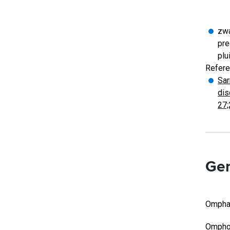
zwa
pre
plu
Refere
Sar
dis
27;
Ger
Omphal
Omphol