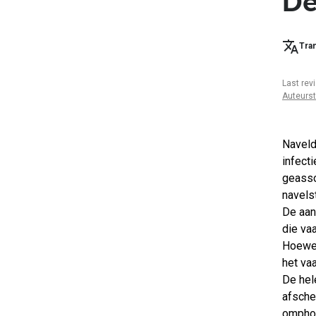
De
Tran
Last rev
Auteurs
Naveld
infect
geasso
navels
De aand
die va
Hoewel
het va
De hele
afsche
omphol