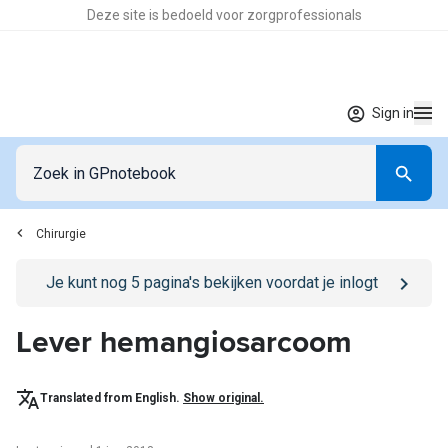
Deze site is bedoeld voor zorgprofessionals
Sign in
Chirurgie
Go to
/sign-in
page
Je kunt nog
5
pagina's bekijken voordat je inlogt
Lever hemangiosarcoom
Translated from English.
Show original.