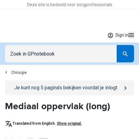
Deze site is bedoeld voor zorgprofessionals
Sign in
Chirurgie
Go to
/sign-in
page
Je kunt nog
5
pagina's bekijken voordat je inlogt
Mediaal oppervlak (long)
Translated from English.
Show original.