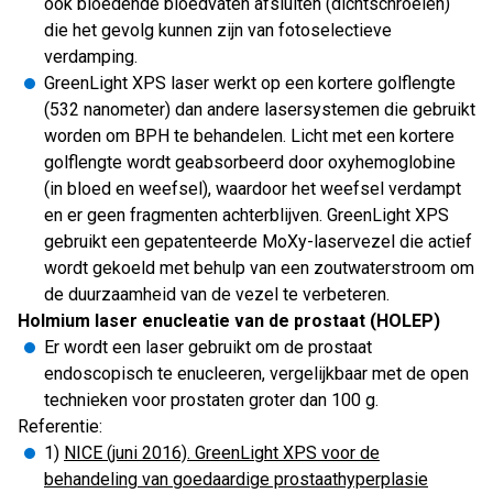
ook bloedende bloedvaten afsluiten (dichtschroeien)
die het gevolg kunnen zijn van fotoselectieve
verdamping.
GreenLight XPS laser werkt op een kortere golflengte
(532 nanometer) dan andere lasersystemen die gebruikt
worden om BPH te behandelen. Licht met een kortere
golflengte wordt geabsorbeerd door oxyhemoglobine
(in bloed en weefsel), waardoor het weefsel verdampt
en er geen fragmenten achterblijven. GreenLight XPS
gebruikt een gepatenteerde MoXy-laservezel die actief
wordt gekoeld met behulp van een zoutwaterstroom om
de duurzaamheid van de vezel te verbeteren.
Holmium laser enucleatie van de prostaat (HOLEP)
Er wordt een laser gebruikt om de prostaat
endoscopisch te enucleeren, vergelijkbaar met de open
technieken voor prostaten groter dan 100 g.
Referentie:
1)
NICE (juni 2016). GreenLight XPS voor de
behandeling van goedaardige prostaathyperplasie