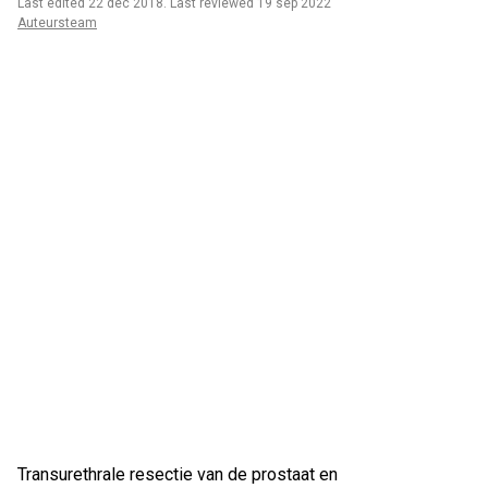
Last edited 22 dec 2018
.
Last reviewed 19 sep 2022
Auteursteam
Transurethrale resectie van de prostaat en