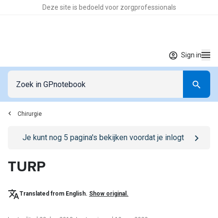
Deze site is bedoeld voor zorgprofessionals
Sign in
Chirurgie
Go to
/sign-in
page
Je kunt nog
5
pagina's bekijken voordat je inlogt
TURP
Translated from English.
Show original.