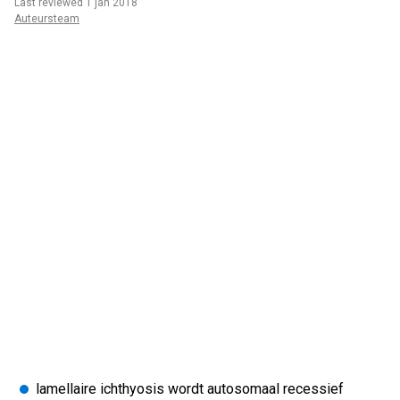
Last reviewed 1 jan 2018
Auteursteam
lamellaire ichthyosis wordt autosomaal recessief