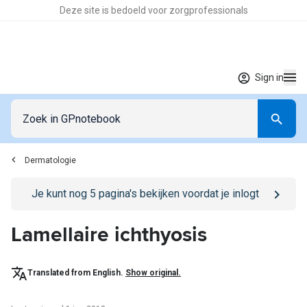
Deze site is bedoeld voor zorgprofessionals
Sign in
Dermatologie
Go to
/sign-in
page
Je kunt nog
5
pagina's bekijken voordat je inlogt
Lamellaire ichthyosis
Translated from English.
Show original.