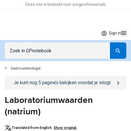
Deze site is bedoeld voor zorgprofessionals
Sign in
Gastro-enterologie
Go to
/sign-in
page
Je kunt nog
5
pagina's bekijken voordat je inlogt
Laboratoriumwaarden
(natrium)
Translated from English.
Show original.