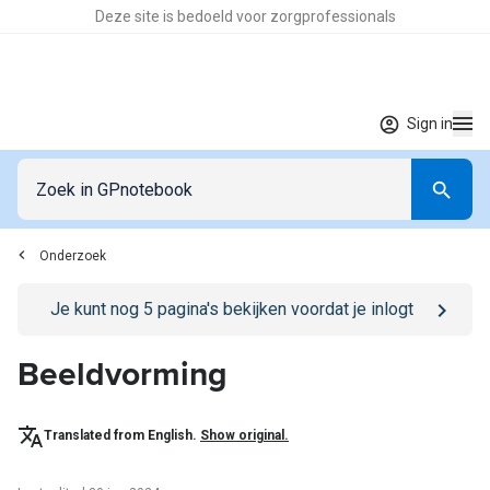
Deze site is bedoeld voor zorgprofessionals
Sign in
Onderzoek
Go to
/sign-in
page
Je kunt nog
5
pagina's bekijken voordat je inlogt
Beeldvorming
Translated from English.
Show original.