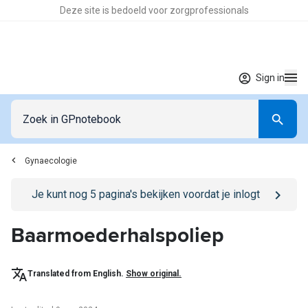
Deze site is bedoeld voor zorgprofessionals
Sign in
Gynaecologie
Go to
/sign-in
page
Je kunt nog
5
pagina's bekijken voordat je inlogt
Baarmoederhalspoliep
Translated from English.
Show original.