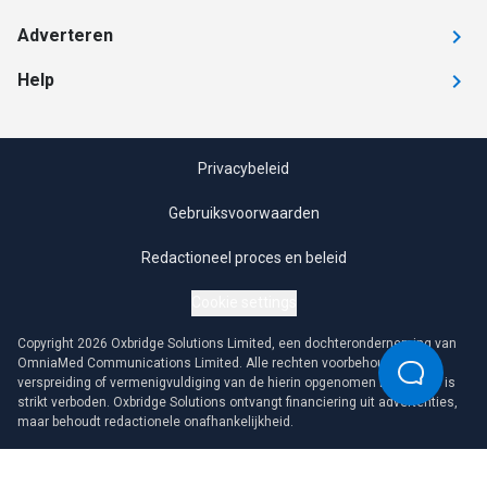
Adverteren
Help
Privacybeleid
Gebruiksvoorwaarden
Redactioneel proces en beleid
Cookie settings
Copyright 2026 Oxbridge Solutions Limited, een dochteronderneming van
OmniaMed Communications Limited. Alle rechten voorbehouden. Elke
verspreiding of vermenigvuldiging van de hierin opgenomen informatie is
strikt verboden. Oxbridge Solutions ontvangt financiering uit advertenties,
maar behoudt redactionele onafhankelijkheid.