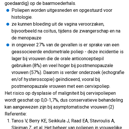
goedaardig) op de baarmoederhals.
Poliepen worden uitgesneden en opgestuurd voor
histologie.
ze kunnen bloeding uit de vagina veroorzaken,
bijvoorbeeld na coïtus, tijdens de zwangerschap en na
de menopauze
in ongeveer 27% van de gevallen is er sprake van een
geassocieerde endometriale poliep - deze incidentie is
lager bij vrouwen die de orale anticonceptiepil
gebruiken (8%) en veel hoger bij postmenopauzale
vrouwen (57%). Daarom is verder onderzoek (echografie
en/of hysteroscopie) geïndiceerd, vooral bij
postmenopauzale vrouwen met een cervixpoliep.
Het risico op dysplasie of maligniteit bij cervixpoliepen
wordt geschat op 0,0-1,7%, dus conservatieve behandeling
kan aangewezen zijn bij asymptomatische vrouwen (2)
Referentie:
Tanos V, Berry KE, Seikkula J, Raad EA, Stavroulis A,
Sleiman Z, et al. Het beheer van poliepen in vrouwelijke