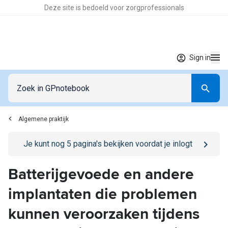
Deze site is bedoeld voor zorgprofessionals
Sign in
Algemene praktijk
Go to
/sign-in
page
Je kunt nog
5
pagina's bekijken voordat je inlogt
Batterijgevoede en andere
implantaten die problemen
kunnen veroorzaken tijdens