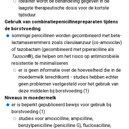
Idealiter wordt de behandeling gegeven in de
laagste therapeutische dosis voor de kortste
tijdsduur.
Gebruik van combinatiepenicillinepreparaten tijdens
de borstvoeding
sommige penicillinen worden gecombineerd met beta-
lactamaseremmers zoals clavulaanzuur (co-amoxiclav)
of tazobactam (gecombineerd met piperacilline als
Tazocin
®), die helpen om het risico op antimicrobiële
resistentie te minimaliseren.
er is geen informatie over de hoeveelheid die in de
moedermelk terechtkomt - studies hebben echter
geen problemen vastgesteld voor het gebruik van
deze middelen bij borstvoeding (1)
Niveaus in moedermelk
er is beperkt gepubliceerd bewijs voor gebruik bij
borstvoeding (1)
studies voor amoxicilline, ampicilline,
benzylpenicilline (penicilline G), flucloxacilline,