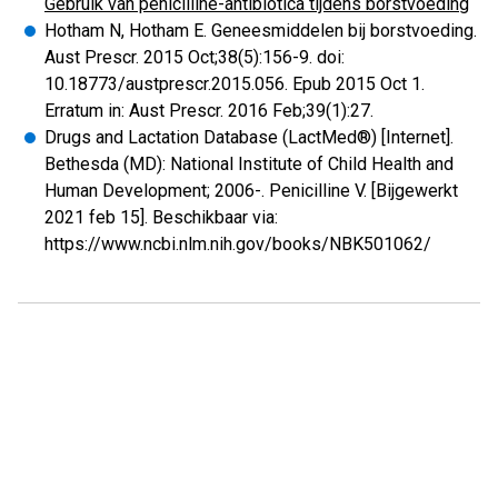
Gebruik van penicilline-antibiotica tijdens borstvoeding
Hotham N, Hotham E. Geneesmiddelen bij borstvoeding.
Aust Prescr. 2015 Oct;38(5):156-9. doi:
10.18773/austprescr.2015.056. Epub 2015 Oct 1.
Erratum in: Aust Prescr. 2016 Feb;39(1):27.
Drugs and Lactation Database (LactMed®) [Internet].
Bethesda (MD): National Institute of Child Health and
Human Development; 2006-. Penicilline V. [Bijgewerkt
2021 feb 15]. Beschikbaar via:
https://www.ncbi.nlm.nih.gov/books/NBK501062/