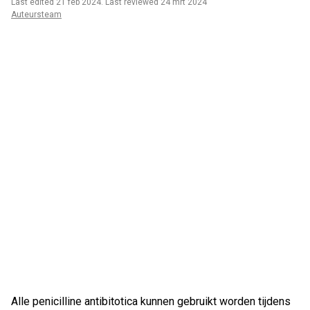
Last edited 21 feb 2024
.
Last reviewed 24 mrt 2024
Auteursteam
Alle penicilline antibitotica kunnen gebruikt worden tijdens