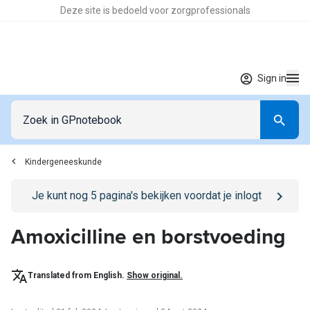
Deze site is bedoeld voor zorgprofessionals
Sign in
Kindergeneeskunde
Go to
/sign-in
page
Je kunt nog
5
pagina's bekijken voordat je inlogt
Amoxicilline en borstvoeding
Translated from English.
Show original.