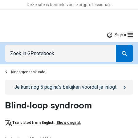
Deze site is bedoeld voor zorgprofessionals
Sign in
Kindergeneeskunde
Go to
/sign-in
page
Je kunt nog
5
pagina's bekijken voordat je inlogt
Blind-loop syndroom
Translated from English.
Show original.