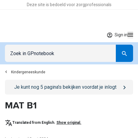
Deze site is bedoeld voor zorgprofessionals
Sign in
Kindergeneeskunde
Go to
/sign-in
page
Je kunt nog
5
pagina's bekijken voordat je inlogt
MAT B1
Translated from English.
Show original.