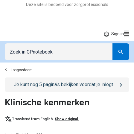
Deze site is bedoeld voor zorgprofessionals
Sign in
Longoedeem
Go to
/sign-in
page
Je kunt nog
5
pagina's bekijken voordat je inlogt
Klinische kenmerken
Translated from English.
Show original.