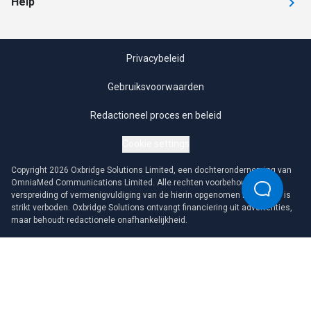
Help
Privacybeleid
Gebruiksvoorwaarden
Redactioneel proces en beleid
Cookie settings
Copyright 2026 Oxbridge Solutions Limited, een dochteronderneming van
OmniaMed Communications Limited. Alle rechten voorbehouden. Elke
verspreiding of vermenigvuldiging van de hierin opgenomen informatie is
strikt verboden. Oxbridge Solutions ontvangt financiering uit advertenties,
maar behoudt redactionele onafhankelijkheid.