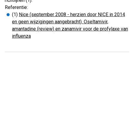
richtlijnen (1).
Referentie:
(1)
Nice (september 2008 - herzien door NICE in 2014
en geen wijzigingen aangebracht). Oseltamivir,
amantadine (review) en zanamivir voor de profylaxe van
influenza