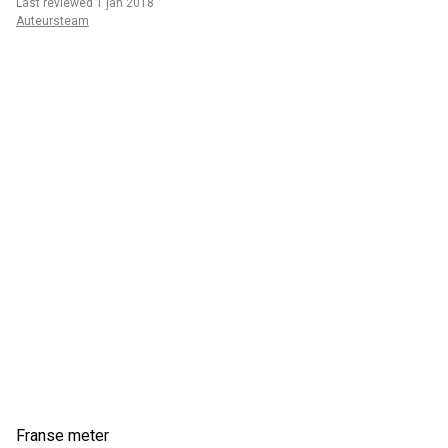
Last reviewed 1 jan 2018
Auteursteam
Franse meter