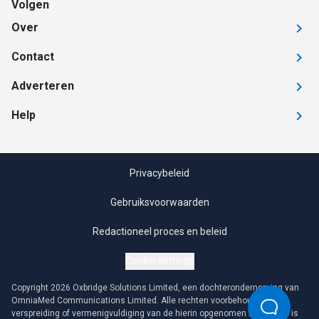
Volgen
Over
Contact
Adverteren
Help
Privacybeleid
Gebruiksvoorwaarden
Redactioneel proces en beleid
Cookie settings
Copyright 2026 Oxbridge Solutions Limited, een dochteronderneming van
OmniaMed Communications Limited. Alle rechten voorbehouden. Elke
verspreiding of vermenigvuldiging van de hierin opgenomen informatie is