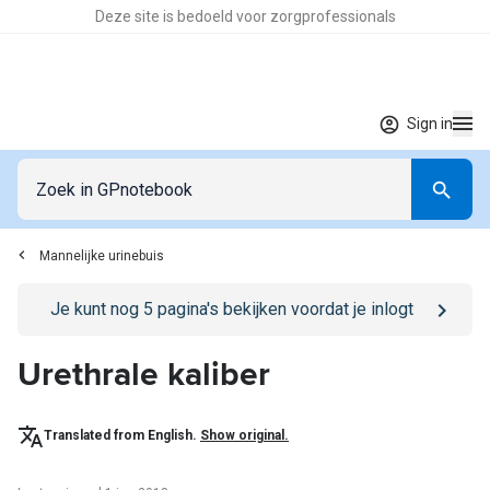
Deze site is bedoeld voor zorgprofessionals
Sign in
Mannelijke urinebuis
Go to
/sign-in
page
Je kunt nog
5
pagina's bekijken voordat je inlogt
Urethrale kaliber
Translated from English.
Show original.