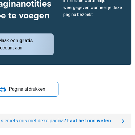
aginanotities
informatie wordt altijd
weergegeven wanneer je deze
oe te voegen
pagina bezoekt
Maak een
gratis
ccount aan
Pagina afdrukken
Is er iets mis met deze pagina?
Laat het ons weten