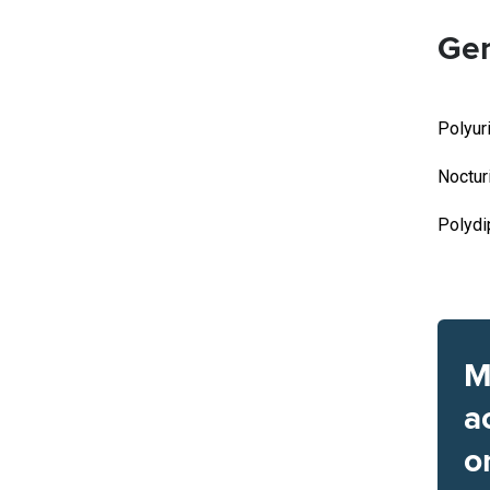
Ger
Polyur
Noctur
Polydi
M
a
o