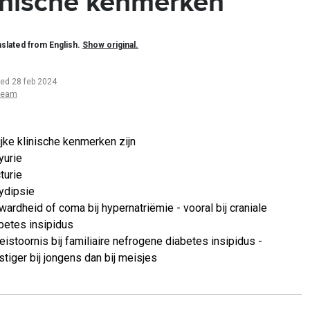
inische kenmerken
slated from English.
Show original.
ted 28 feb 2024
team
jke klinische kenmerken zijn
yurie
turie
ydipsie
wardheid of coma bij hypernatriëmie - vooral bij craniale
betes insipidus
eistoornis bij familiaire nefrogene diabetes insipidus -
stiger bij jongens dan bij meisjes