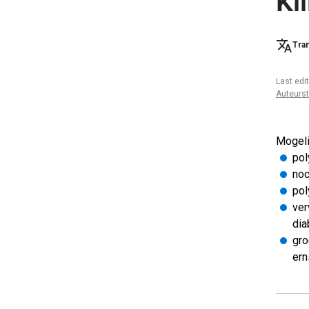
Kl
Tran
Last edi
Auteurs
Mogeli
pol
noc
pol
ver
dia
gro
ern