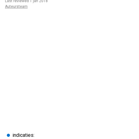
Last reviewed 1 jan 2018
Auteursteam
indicaties: