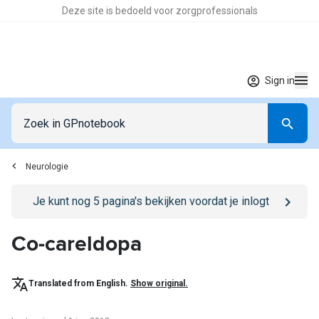
Deze site is bedoeld voor zorgprofessionals
Sign in
Neurologie
Go to
/sign-in
page
Je kunt nog
5
pagina's bekijken voordat je inlogt
Co-careldopa
Translated from English.
Show original.