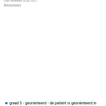
Last reviewed 30 jul 2021
Auteursteam
graad 5 - georiënteerd - de patiënt is georiënteerd in