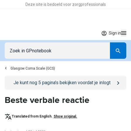
Deze site is bedoeld voor zorgprofessionals
Sign in
Glasgow Coma Scale (GCS)
Go to
/sign-in
page
Je kunt nog
5
pagina's bekijken voordat je inlogt
Beste verbale reactie
Translated from English.
Show original.